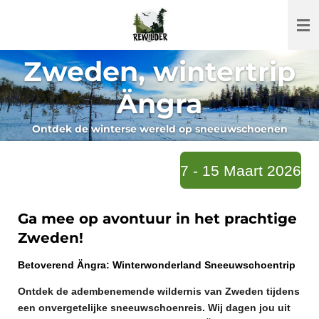
Ga
direct
naar
Zweden, wintertrip
de
hoofdinhoud
Ängra
Ontdek de winterse wereld op sneeuwschoenen
7 - 15 Maart 2026
Ga mee op avontuur in het prachtige
Zweden!
Betoverend Ängra: Winterwonderland Sneeuwschoentrip
Ontdek de adembenemende wildernis van Zweden tijdens
een onvergetelijke sneeuwschoenreis.
Wij dagen jou uit