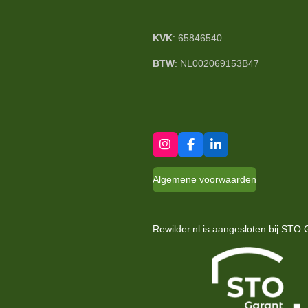
KVK
: 65846540
BTW
: NL002069153B47
I
F
L
n
a
i
s
c
n
Algemene voorwaarden
t
e
k
a
b
e
g
o
d
r
o
I
a
k
n
Rewilder.nl is aangesloten bij STO 
m