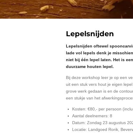
Lepelsnijden
Lepelsnijden oftewel spooncarvin
lade vol lepels denk je misschie
niet bij één lepel laten. Het is e
duurzame houten lepel.
Bij deze workshop leer je op een v
uit een stuk vers hout je eigen lep
grove werk gedaan is en de contoure
een stukje van het afwerkingsproc
Kosten: €80,- per persoon (incl
Aantal deelnemers: 8
Datum: Zondag 23 augustus 20
Locatie: Landgoed Rorik, Beverw